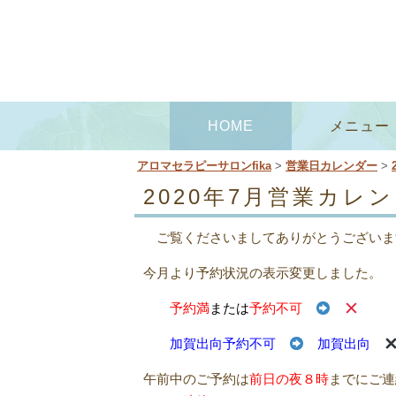
コ
HOME
メニュー
メインメニュー
ン
テ
アロマセラピーサロンfika
>
営業日カレンダー
>
ン
2020年7月営業カレ
ツ
へ
ご覧くださいましてありがとうございま
移
今月より予約状況の表示変更しました。
動
予約満
または
予約不可
加賀出向予約不可
加賀出向
午前中のご予約は
前日の夜８時
までにご連