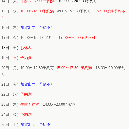
14日（火）
午前～16：00予約満
16：00～20：00予約可
15日（水）
10:00〜14:00予約満
14:00〜15：30予約可
18：00以降予約不
可
16日（木）
加賀出向 予約不可
17日（金）10:00〜15:30 予約可
17:00〜20:00予約不可
18日（土）
お休み
19日（
日
）
予約満
20日（月）10:00〜12:30予約可
15:00〜17:30 予約満
18:00〜20:00予約
可
21日（火）
加賀出向 予約不可
22日（水）
予約満
23日（木）
午前予約満
14:00〜20:00予約可
24日（金）
予約満
25日（土）
加賀出向 予約不可