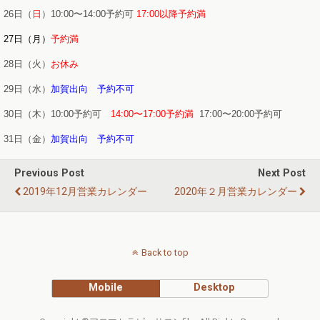
26日（
日
）10:00〜14:00予約可
17:00以降予約満
27日（月）
予約満
28日（火）
お休み
29日（水）
加賀出向 予約不可
30日（木）10:00予約可
14:00〜17:00予約満
17:00〜20:00予約可
31日（金）
加賀出向 予約不可
Previous Post
Next Post
2019年12月営業カレンダー
2020年２月営業カレンダー
Back to top
Mobile
Desktop